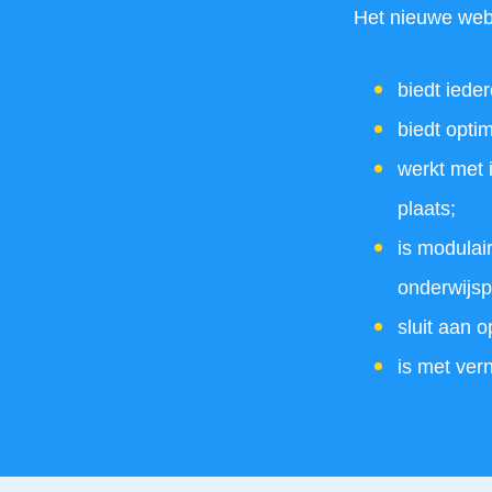
Het nieuwe web
biedt iede
biedt opti
werkt met i
plaats;
is modulai
onderwijsp
sluit aan 
is met ver