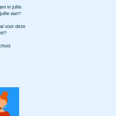
n in jullie
jullie aan?
al voor deze
eit?
school