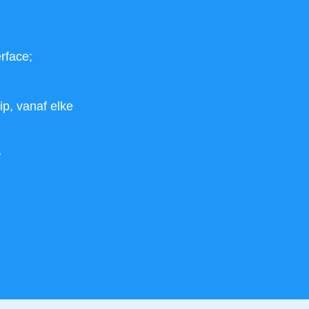
rface;
ip, vanaf elke
w