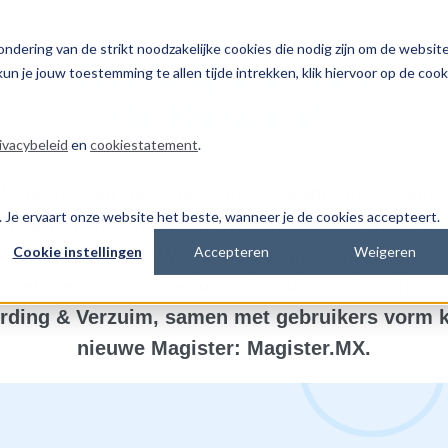
ndering van de strikt noodzakelijke cookies die nodig zijn om de websit
Het Magister van
un je jouw toestemming te allen tijde intrekken, klik hiervoor op de cook
.
de toekomst
ivacybeleid
en
cookiestatement
.
 flink op weg naar het nieuwe Magister. De eers
es. Je ervaart onze website het beste, wanneer je de cookies accepteert.
in zetten was Magister Web voor OOP. Maar he
Cookie instellingen
Accepteren
Weigeren
gaat veel verder. We nemen u graag mee in wat 
t betekenen. En hoe het volgende onderwijspro
ding & Verzuim, samen met gebruikers vorm kr
nieuwe Magister: Magister.MX.