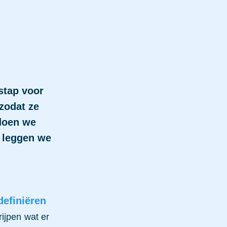
stap voor
zodat ze
 doen we
n
leggen we
definiëren
rijpen
wat er