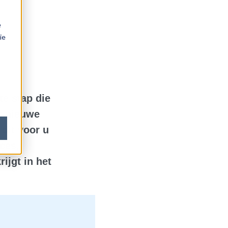
e
ie
te stap die
t nieuwe
dit voor u
ces,
ijgt in het