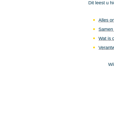
Dit leest u 
Alles o
Samen s
Wat is 
Verant
Wi