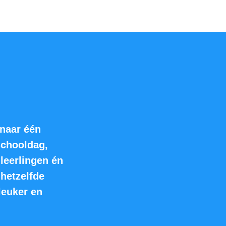
naar één
schooldag,
 leerlingen én
hetzelfde
leuker en