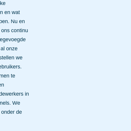
lke
n en wat
ben. Nu en
 ons continu
toegevoegde
 al onze
stellen we
ebruikers.
amen te
en
dewerkers in
anels. We
 onder de